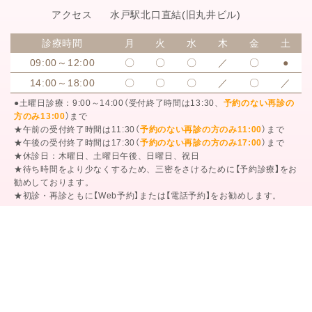
アクセス
水戸駅北口直結
(旧丸井ビル)
診療時間
月
火
水
木
金
土
09:00～12:00
〇
〇
〇
／
〇
●
14:00～18:00
〇
〇
〇
／
〇
／
●土曜日診療：9:00～14:00（受付終了時間は13:30、
予約のない再診の
方のみ13:00
）まで
★午前の受付終了時間は11:30（
予約のない再診の方のみ11:00
）まで
★午後の受付終了時間は17:30（
予約のない再診の方のみ17:00
）まで
★休診日：木曜日、土曜日午後、日曜日、祝日
★待ち時間をより少なくするため、三密をさけるために【予約診療】をお
勧めしております。
★初診・再診ともに【Web予約】または【電話予約】をお勧めします。