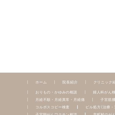
ホーム
院長紹介
クリニック
おりもの・かゆみの相談
婦人科がん
月経不順・月経異常・月経痛
子宮筋
コルポスコピー検査
ピル処方（治療・
子宮頸がんワクチン相談
市町村のが