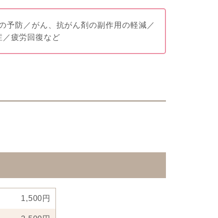
の予防／がん、抗がん剤の副作用の軽減／
症／疲労回復など
1,500円