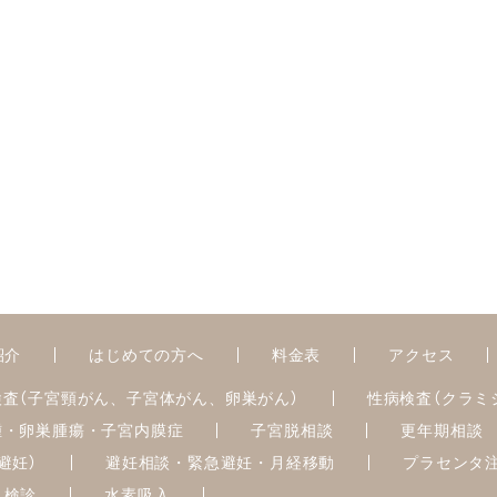
紹介
はじめての方へ
料金表
アクセス
検査
（子宮頸がん、子宮体がん、卵巣がん）
性病検査
（クラミ
腫・卵巣腫瘍・
子宮内膜症
子宮脱相談
更年期相談
避妊）
避妊相談・緊急避妊・月経移動
プラセンタ
ん検診
水素吸入