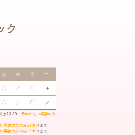
水
木
金
土
〇
／
〇
●
〇
／
〇
／
間は13:30、
予約のない再診の方
い再診の方のみ11:00
）まで
い再診の方のみ17:00
）まで