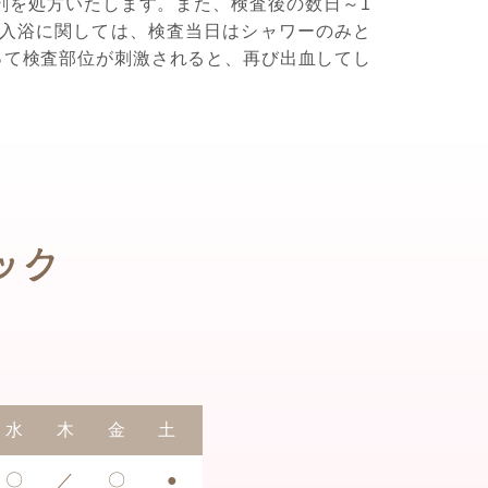
剤を処方いたします。また、検査後の数日～1
入浴に関しては、検査当日はシャワーのみと
って検査部位が刺激されると、再び出血してし
水
木
金
土
〇
／
〇
●