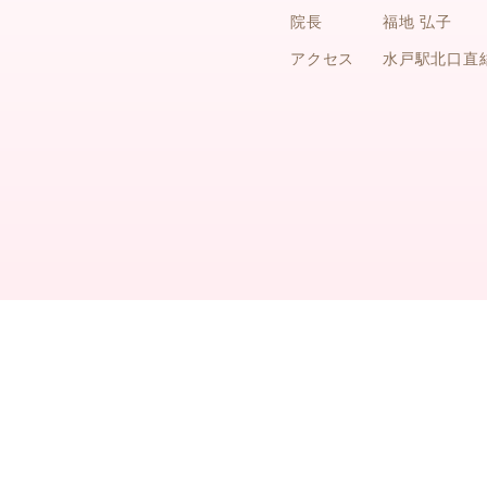
院長
福地 弘子
アクセス
水戸駅北口直